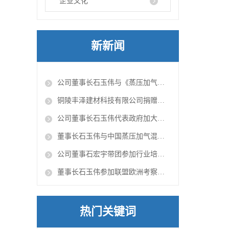
企业文化
新新闻
公司董事长石玉伟与《蒸压加气混凝土砌块生产》作者陶有生先生合影
铜陵丰泽建材科技有限公司捐赠疫情防控物资
公司董事长石玉伟代表政府加大扶持小微企业提出意见
董事长石玉伟与中国蒸压加气混凝土技术创新联盟秘书长柯卫东一行考察科达公司装备制造
公司董事石宏宇带团参加行业培训活动
董事长石玉伟参加联盟欧洲考察团，参观欧洲加气行业生产和装备制造企业
热门关键词